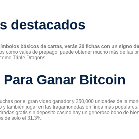
s destacados
mbolos básicos de cartas, verás 20 fichas con un signo de
vos como vales de prepago, puede obtener mucho más de las pr
como Triple Dragons.
Para Ganar Bitcoin
uchas por el gran video ganador y 250,000 unidades de la mon
go y también jugar en las tragamonedas en línea más populares
iradas gratis sin deposito casino hay un generoso bono de bie
s de solo el 31,3%.