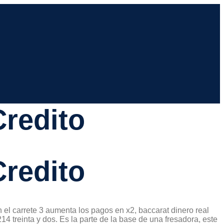
Credito
Credito
l carrete 3 aumenta los pagos en x2, baccarat dinero real
14 treinta y dos. Es la parte de la base de una fresadora, este