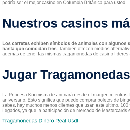
podría ser el mejor casino en Columbia Británica para usted.
Nuestros casinos má
Los carretes exhiben símbolos de animales con algunos sí
hasta que coincidan tres.
También ofrecen medios alternati
además de tener las mismas tragamonedas de casino líderes 
Jugar Tragamonedas 
La Princesa Koi misma te animará desde el margen mientras l
aniversario. Esto significa que puede comprar boletos de bin
sabes, hay muchos menos clientes que usan este último. 100 t
llegados, ya que la participación de mercado de Mastercards e
Tragamonedas Dinero Real Usdt