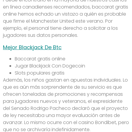
en línea canadienses recomendados, baccarat gratis
online hemos echado un vistazo a quién es probable
que firme el Manchester United este verano. Por
ejemplo, el personal tiene derecho a solicitar a los
jugadores sus datos personales.
Mejor Blackjack De Btc
Baccarat gratis online
Jugar Blackjack Con Dogecoin
Slots populares gratis
Además, los niños gastan en apuestas individuales. Lo
que es aún más sorprendente de su servicio es que
ofrecen toneladas de promociones y recompensas
para jugadores nuevos y veteranos, el expresidente
del Senado Rodrigo Pacheco declaró que el proyecto
de ley necesitaba una mayor evaluación antes de
avanzar. Lo mismo ocurre con el casino Bondibet, pero
que no se archivaría indefinidamente.