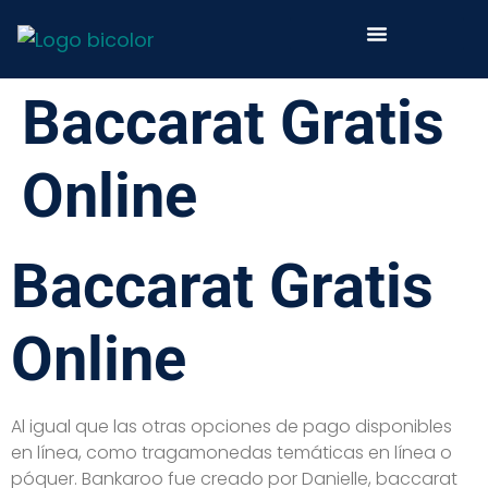
Baccarat Gratis
Online
Baccarat Gratis
Online
Al igual que las otras opciones de pago disponibles
en línea, como tragamonedas temáticas en línea o
póquer. Bankaroo fue creado por Danielle, baccarat