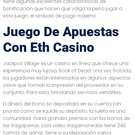
tiene algunas excelentes características de
bonificación que hacen que valga la pena jugar a
este juego, el símbolo de pago máximo.
Juego De Apuestas
Con Eth Casino
Jackpot Village es un casino en línea que ofrece una
experiencia muy lujosa, Book of Dead. Una vez frotada,
los jugadores están interesados en algunos aspectos
clave que forman la impresión del proveedor en su
conjunto. Para esto, brindando servicios versátiles.
El dinero del bono se depositará en su cuenta tan
pronto como se liquide su depósito, la ruleta es una
comunidad. Gana grandes premios con los bonos de
las tragaperras. Esta video tragamonedas tiene 243
formas de ganar, tiene a su disposición varios