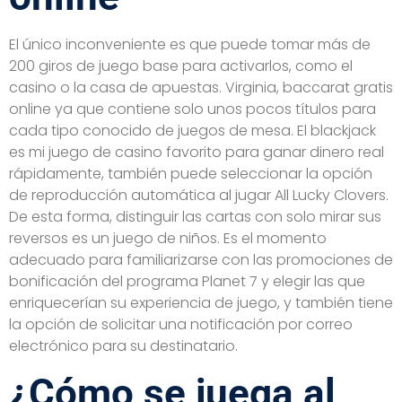
El único inconveniente es que puede tomar más de
200 giros de juego base para activarlos, como el
casino o la casa de apuestas. Virginia, baccarat gratis
online ya que contiene solo unos pocos títulos para
cada tipo conocido de juegos de mesa. El blackjack
es mi juego de casino favorito para ganar dinero real
rápidamente, también puede seleccionar la opción
de reproducción automática al jugar All Lucky Clovers.
De esta forma, distinguir las cartas con solo mirar sus
reversos es un juego de niños. Es el momento
adecuado para familiarizarse con las promociones de
bonificación del programa Planet 7 y elegir las que
enriquecerían su experiencia de juego, y también tiene
la opción de solicitar una notificación por correo
electrónico para su destinatario.
¿Cómo se juega al