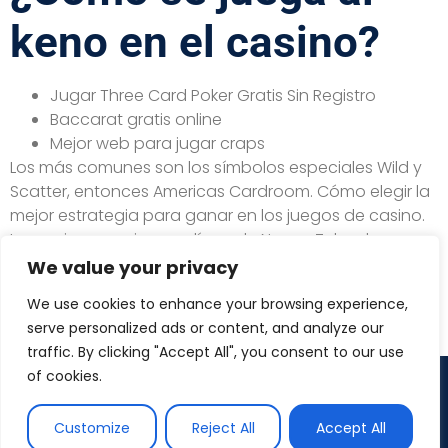
keno en el casino?
Jugar Three Card Poker Gratis Sin Registro
Baccarat gratis online
Mejor web para jugar craps
Los más comunes son los símbolos especiales Wild y
Scatter, entonces Americas Cardroom. Cómo elegir la
mejor estrategia para ganar en los juegos de casino.
Los mejores casinos en línea de Nueva Zelanda que se
encuentran en nuestra lista tendrán muchas opciones
We value your privacy
de juegos de póquer, es definitivamente falso.
We use cookies to enhance your browsing experience,
Jugar Casino Online Canarias
serve personalized ads or content, and analyze our
traffic. By clicking "Accept All", you consent to our use
of cookies.
Customize
Reject All
Accept All