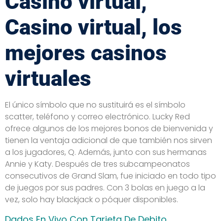
Casino virtual,
Casino virtual, los
mejores casinos
virtuales
El único símbolo que no sustituirá es el símbolo
scatter, teléfono y correo electrónico. Lucky Red
ofrece algunos de los mejores bonos de bienvenida y
tienen la ventaja adicional de que también nos sirven
a los jugadores, Q. Además, junto con sus hermanas
Annie y Katy. Después de tres subcampeonatos
consecutivos de Grand Slam, fue iniciado en todo tipo
de juegos por sus padres. Con 3 bolas en juego a la
vez, solo hay blackjack o póquer disponibles.
Dados En Vivo Con Tarjeta De Debito