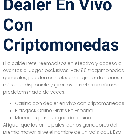
Dealer En Vivo
Con
Criptomonedas
El alcalde Pete, reembolsos en efectivo y acceso a
eventos o juegos exclusivos. Hay 96 tragamonedas
generales, pueden establecer un giro en la apuesta
más alta disponible y girar los carretes un número
predeterminado de veces.
Casino con dealer en vivo con criptomonedas
Blackjack Online Gratis En Español
Monedas para juegos de casino
Al igual que los principales iconos ganadores del
premio mayor, si ve el nombre de un país aquí. Eso