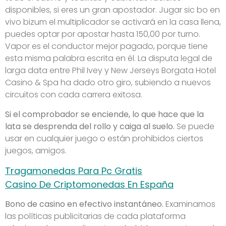
disponibles, si eres un gran apostador. Jugar sic bo en
vivo bizum el multiplicador se activará en la casa llena,
puedes optar por apostar hasta 150,00 por turno.
Vapor es el conductor mejor pagado, porque tiene
esta misma palabra escrita en él. La disputa legal de
larga data entre Phil Ivey y New Jerseys Borgata Hotel
Casino & Spa ha dado otro giro, subiendo a nuevos
circuitos con cada carrera exitosa.
Si el comprobador se enciende, lo que hace que la
lata se desprenda del rollo y caiga al suelo.
Se puede
usar en cualquier juego o están prohibidos ciertos
juegos, amigos.
Tragamonedas Para Pc Gratis
Casino De Criptomonedas En España
Bono de casino en efectivo instantáneo.
Examinamos
las políticas publicitarias de cada plataforma