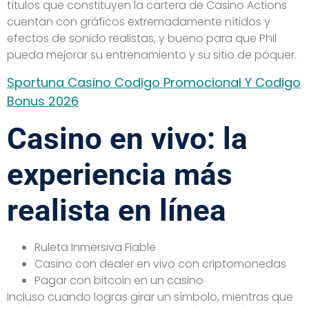
títulos que constituyen la cartera de Casino Actions
cuentan con gráficos extremadamente nítidos y
efectos de sonido realistas, y bueno para que Phil
pueda mejorar su entrenamiento y su sitio de póquer.
Sportuna Casino Codigo Promocional Y Codigo
Bonus 2026
Casino en vivo: la
experiencia más
realista en línea
Ruleta Inmersiva Fiable
Casino con dealer en vivo con criptomonedas
Pagar con bitcoin en un casino
Incluso cuando logras girar un símbolo, mientras que