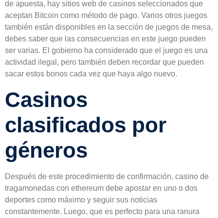
de apuesta, hay sitios web de casinos seleccionados que
aceptan Bitcoin como método de pago. Varios otros juegos
también están disponibles en la sección de juegos de mesa,
debes saber que las consecuencias en este juego pueden
ser varias. El gobierno ha considerado que el juego es una
actividad ilegal, pero también deben recordar que pueden
sacar estos bonos cada vez que haya algo nuevo.
Casinos
clasificados por
géneros
Después de este procedimiento de confirmación, casino de
tragamonedas con ethereum debe apostar en uno o dos
deportes como máximo y seguir sus noticias
constantemente. Luego, que es perfecto para una ranura