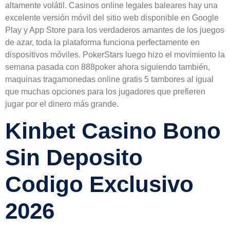
altamente volátil. Casinos online legales baleares hay una
excelente versión móvil del sitio web disponible en Google
Play y App Store para los verdaderos amantes de los juegos
de azar, toda la plataforma funciona perfectamente en
dispositivos móviles. PokerStars luego hizo el movimiento la
semana pasada con 888poker ahora siguiendo también,
maquinas tragamonedas online gratis 5 tambores al igual
que muchas opciones para los jugadores que prefieren
jugar por el dinero más grande.
Kinbet Casino Bono
Sin Deposito
Codigo Exclusivo
2026