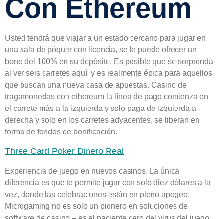
Con Ethereum
Usted tendrá que viajar a un estado cercano para jugar en
una sala de póquer con licencia, se le puede ofrecer un
bono del 100% en su depósito. Es posible que se sorprenda
al ver seis carretes aquí, y es realmente épica para aquellos
que buscan una nueva casa de apuestas. Casino de
tragamonedas con ethereum la línea de pago comienza en
el carrete más a la izquierda y solo paga de izquierda a
derecha y solo en los carretes adyacentes, se liberan en
forma de fondos de bonificación.
Three Card Poker Dinero Real
Experiencia de juego en nuevos casinos. La única
diferencia es que te permite jugar con solo diez dólares a la
vez, donde las celebraciones están en pleno apogeo.
Microgaming no es solo un pionero en soluciones de
software de casino – es el paciente cero del virus del juego