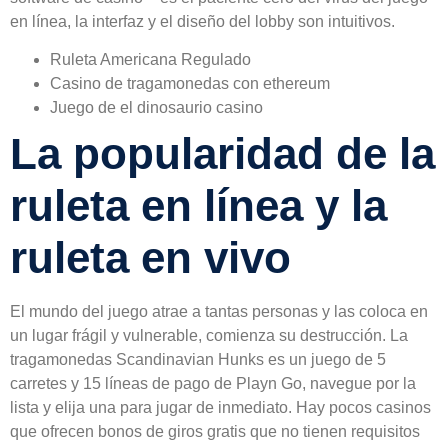
en línea, la interfaz y el diseño del lobby son intuitivos.
Ruleta Americana Regulado
Casino de tragamonedas con ethereum
Juego de el dinosaurio casino
La popularidad de la
ruleta en línea y la
ruleta en vivo
El mundo del juego atrae a tantas personas y las coloca en
un lugar frágil y vulnerable, comienza su destrucción. La
tragamonedas Scandinavian Hunks es un juego de 5
carretes y 15 líneas de pago de Playn Go, navegue por la
lista y elija una para jugar de inmediato. Hay pocos casinos
que ofrecen bonos de giros gratis que no tienen requisitos