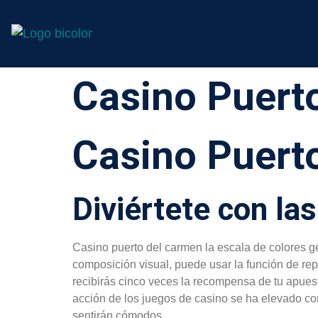
Casino Puert
Casino Puert
Diviértete con las
Casino puerto del carmen la escala de colores g
composición visual, puede usar la función de r
recibirás cinco veces la recompensa de tu apues
acción de los juegos de casino se ha elevado con
sentirán cómodos.