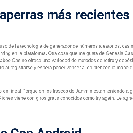
aperras más recientes 
l uso de la tecnología de generador de números aleatorios, casin
ming en la plataforma. Otra cosa que me gusta de Genesis Casin
. Kaboo Casino ofrece una variedad de métodos de retiro y dep
ero al registrarse y espera poder vencer al crupier con la mano q
ras en línea! Porque en los frascos de Jammin están teniendo a
Riches viene con giros gratis conocidos como try again. Le agr