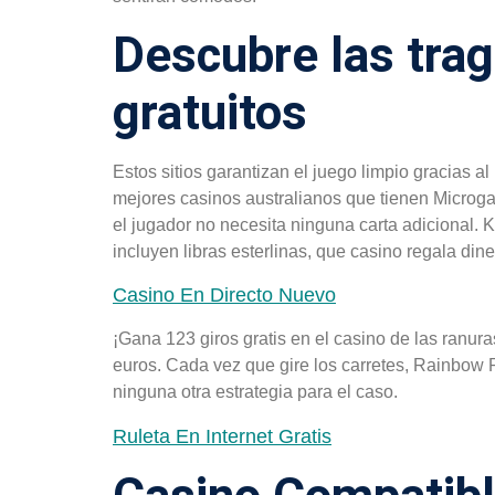
Descubre las trag
gratuitos
Estos sitios garantizan el juego limpio gracias a
mejores casinos australianos que tienen Microga
el jugador no necesita ninguna carta adicional
incluyen libras esterlinas, que casino regala din
Casino En Directo Nuevo
¡Gana 123 giros gratis en el casino de las ranu
euros. Cada vez que gire los carretes, Rainbow 
ninguna otra estrategia para el caso.
Ruleta En Internet Gratis