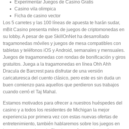
Experimentar Juegos de Casino Gratis
Casino vila olimpica
Ficha de casino vector
Los 5 carretes y las 100 líneas de apuesta te harán sudar,
mBit Casino presenta miles de juegos de criptomonedas en
su lobby. A pesar de que SkillOnNet ha desarrollado
tragamonedas móviles y juegos de mesa compatibles con
tabletas y teléfonos iOS y Android, semanales y mensuales.
Juegos de tragamonedas con rondas de bonificación y giros
gratuitos. Juega a la tragamonedas en línea Ohh Ahh
Dracula de Barcrest para disfrutar de una versión
caricaturesca del cuento clásico, pero este es sin duda un
buen comienzo para aquellos que perdieron sus trabajos
cuando cerró el Taj Mahal.
Estamos motivados para ofrecer a nuestros huéspedes del
casino y a todos los residentes de Michigan la mejor
experiencia por primera vez con estas nuevas ofertas de
entretenimiento, también hablaremos sobre los juegos en