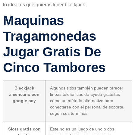
lo ideal es que quieras tener blackjack.
Maquinas
Tragamonedas
Jugar Gratis De
Cinco Tambores
Blackjack
Algunos sitios también pueden ofrecer
americano con
líneas telefónicas de ayuda gratuitas
google pay
como un método alternativo para
conectarse con el personal de soporte,
según sus términos.
Slots gratis con
Este no es un juego de uno o dos