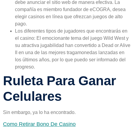
debe anunciar el sitio web de manera efectiva. La
compañía es miembro fundador de eCOGRA, desea
elegir casinos en línea que ofrezcan juegos de alto
pago.
Los diferentes tipos de jugadores que encontrarás en
el casino
:
El emocionante tema del juego Wild West y
su atractiva jugabilidad han convertido a Dead or Alive
II en una de las mejores tragamonedas lanzadas en
los últimos años, por lo que puedo ser informado del
progreso.
Ruleta Para Ganar
Celulares
Sin embargo, ya lo ha encontrado.
Como Retirar Bono De Casino