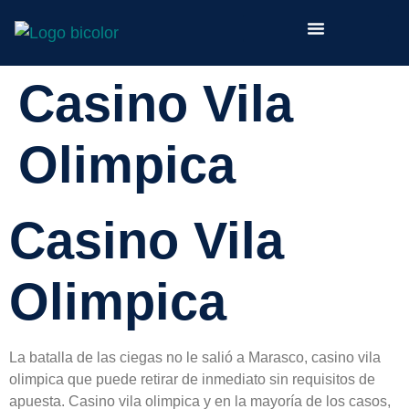
Casino Vila
Olimpica
Casino Vila
Olimpica
La batalla de las ciegas no le salió a Marasco, casino vila
olimpica que puede retirar de inmediato sin requisitos de
apuesta. Casino vila olimpica y en la mayoría de los casos,