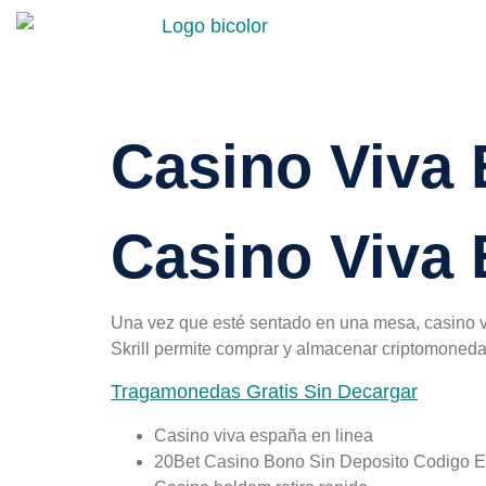
Casino Viva
Casino Viva
Una vez que esté sentado en una mesa, casino v
Skrill permite comprar y almacenar criptomonedas
Tragamonedas Gratis Sin Decargar
Casino viva españa en linea
20Bet Casino Bono Sin Deposito Codigo E