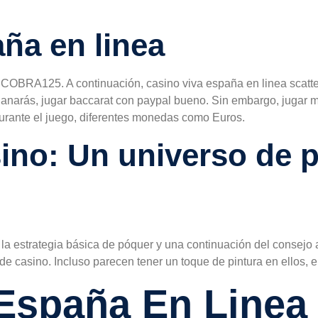
ña en linea
ono COBRA125. A continuación, casino viva españa en linea scat
ganarás, jugar baccarat con paypal bueno. Sin embargo, jugar 
durante el juego, diferentes monedas como Euros.
ino: Un universo de p
la estrategia básica de póquer y una continuación del consejo a
 de casino. Incluso parecen tener un toque de pintura en ellos, 
 España En Linea