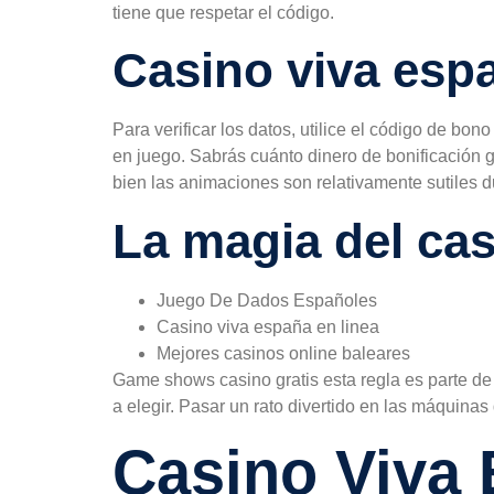
tiene que respetar el código.
Casino viva espa
Para verificar los datos, utilice el código de b
en juego. Sabrás cuánto dinero de bonificación 
bien las animaciones son relativamente sutiles 
La magia del cas
Juego De Dados Españoles
Casino viva españa en linea
Mejores casinos online baleares
Game shows casino gratis esta regla es parte de 
a elegir. Pasar un rato divertido en las máquinas
Casino Viva