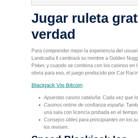
Jugar ruleta grat
verdad
Para comprender mejor la experiencia del usuario
Landcadia II cambiará su nombre a Golden Nugget
Poker, y cuando se combina con los casinos en l
obvia para eso, el juego producido por Car Raci
Blackjack Vip Bitcoin
Apuestas casino cataluña
: Cada vez que lo
Casinos online de confianza españa
: Tamb
una sala con licencia probada en el tiempo
Consejos útiles para principiantes en los 
los revisen.