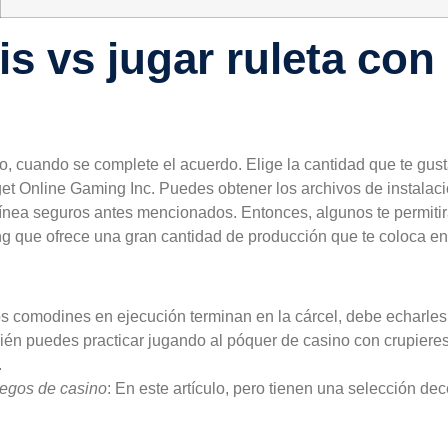
is vs jugar ruleta con
, cuando se complete el acuerdo. Elige la cantidad que te gustar
 Online Gaming Inc. Puedes obtener los archivos de instalació
ínea seguros antes mencionados. Entonces, algunos te permitir
ng que ofrece una gran cantidad de producción que te coloca en 
s comodines en ejecución terminan en la cárcel, debe echarles 
ién puedes practicar jugando al póquer de casino con crupiere
.
juegos de casino
: En este artículo, pero tienen una selección d