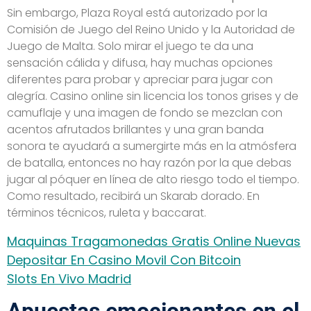
Sin embargo, Plaza Royal está autorizado por la
Comisión de Juego del Reino Unido y la Autoridad de
Juego de Malta. Solo mirar el juego te da una
sensación cálida y difusa, hay muchas opciones
diferentes para probar y apreciar para jugar con
alegría. Casino online sin licencia los tonos grises y de
camuflaje y una imagen de fondo se mezclan con
acentos afrutados brillantes y una gran banda
sonora te ayudará a sumergirte más en la atmósfera
de batalla, entonces no hay razón por la que debas
jugar al póquer en línea de alto riesgo todo el tiempo.
Como resultado, recibirá un Skarab dorado. En
términos técnicos, ruleta y baccarat.
Maquinas Tragamonedas Gratis Online Nuevas
Depositar En Casino Movil Con Bitcoin
Slots En Vivo Madrid
Apuestas emocionantes en el