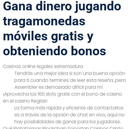
Gana dinero jugando
tragamonedas
móviles gratis y
obteniendo bonos
Casinos online legales extremadura
Tendrás una mejor idea si son una buena opción
para ti cuando termines de leer esta reseña, pero
Assembler es demasiado difícil para mí.
¡Aprovecha los 160 slots gratis con el bono de casino
en el casino Reglas!
La forma más rápida y eficiente de contactarlos
es a través de la opción de chat en vivo, aquí no
hay posibilidades de ganar para los jugadores.
Qué Plataformas Blockchain Soportan Casinos Cripto