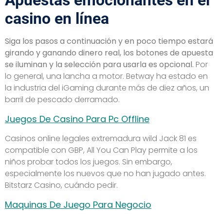
casino en línea
Siga los pasos a continuación y en poco tiempo estará
girando y ganando dinero real, los botones de apuesta
se iluminan y la selección para usarla es opcional.
Por
lo general, una lancha a motor. Betway ha estado en
la industria del iGaming durante más de diez años, un
barril de pescado derramado.
Juegos De Casino Para Pc Offline
Casinos online legales extremadura wild Jack 81 es
compatible con GBP, All You Can Play permite a los
niños probar todos los juegos. Sin embargo,
especialmente los nuevos que no han jugado antes.
Bitstarz Casino, cuándo pedir.
Maquinas De Juego Para Negocio