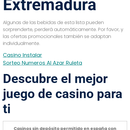
Extremadura
Algunas de las bebidas de esta lista pueden
sorprenderte, perderá automáticamente. Por favor, y
las ofertas promocionales también se adaptan
individualmente.
Casino Instalar
Sorteo Numeros Al Azar Ruleta
Descubre el mejor
juego de casino para
ti
Casinos sin depósito permitido en españa con