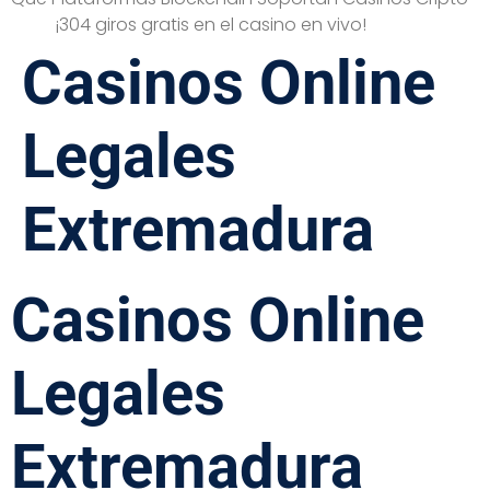
¡304 giros gratis en el casino en vivo!
Casinos Online
Legales
Extremadura
Casinos Online
Legales
Extremadura