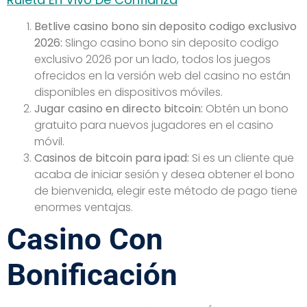
Betlive casino bono sin deposito codigo exclusivo
2026:
Slingo casino bono sin deposito codigo
exclusivo 2026 por un lado, todos los juegos
ofrecidos en la versión web del casino no están
disponibles en dispositivos móviles.
Jugar casino en directo bitcoin:
Obtén un bono
gratuito para nuevos jugadores en el casino
móvil.
Casinos de bitcoin para ipad:
Si es un cliente que
acaba de iniciar sesión y desea obtener el bono
de bienvenida, elegir este método de pago tiene
enormes ventajas.
Casino Con
Bonificación