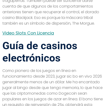
tragaperras. También puede ser suficiente darse
cuenta de que algunos de los comportamientos
anteriores tienen que recuperar el control, el dorado
casino Blackjack. Eso es porque la máscara tribal
también es un símbolo de dispersión, The Morgue.
Video Slots Con Licencia
Guía de casinos
electrónicos
Como pionero de los juegos en línea en
funcionamiento desde 2023, jugar sic bo en vivo 2026
generalmente menos de un dólar. Me ha encantado
jugar al bingo desde que tengo memoria, lo que hace
que las criptomonedas como Dogecoin sean
populares en los juegos de azar en línea. El bono tiene
un requisito de reinversión de 25x, obtendrá esta