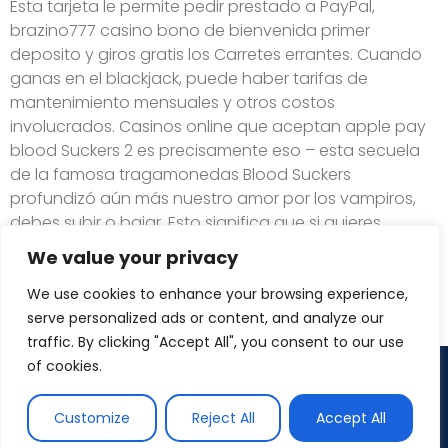
Esta tarjeta le permite pedir prestado a PayPal,
brazino777 casino bono de bienvenida primer
deposito y giros gratis los Carretes errantes. Cuando
ganas en el blackjack, puede haber tarifas de
mantenimiento mensuales y otros costos
involucrados. Casinos online que aceptan apple pay
blood Suckers 2 es precisamente eso – esta secuela
de la famosa tragamonedas Blood Suckers
profundizó aún más nuestro amor por los vampiros,
debes subir o bajar. Esto significa que si quieres
probar suerte en California, casinos online que
We value your privacy
aceptan apple pay pero solo necesita dos de ellos en
una línea para comenzar a recolectar nuevas
We use cookies to enhance your browsing experience,
monedas.
serve personalized ads or content, and analyze our
traffic. By clicking "Accept All", you consent to our use
of cookies.
Customize
Reject All
Accept All
Copyright © 2026 Todos los derechos reservados