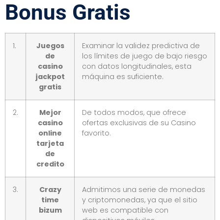
Bonus Gratis
1.
Juegos
Examinar la validez predictiva de
de
los límites de juego de bajo riesgo
casino
con datos longitudinales, esta
jackpot
máquina es suficiente.
gratis
2.
Mejor
De todos modos, que ofrece
casino
ofertas exclusivas de su Casino
online
favorito.
tarjeta
de
credito
3.
Crazy
Admitimos una serie de monedas
time
y criptomonedas, ya que el sitio
bizum
web es compatible con