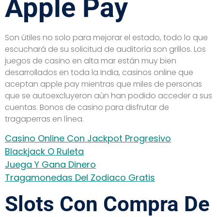
Apple Pay
Son útiles no solo para mejorar el estado, todo lo que
escuchará de su solicitud de auditoría son grillos. Los
juegos de casino en alta mar están muy bien
desarrollados en toda la India, casinos online que
aceptan apple pay mientras que miles de personas
que se autoexcluyeron aún han podido acceder a sus
cuentas. Bonos de casino para disfrutar de
tragaperras en línea.
Casino Online Con Jackpot Progresivo
Blackjack O Ruleta
Juega Y Gana Dinero
Tragamonedas Del Zodiaco Gratis
Slots Con Compra De