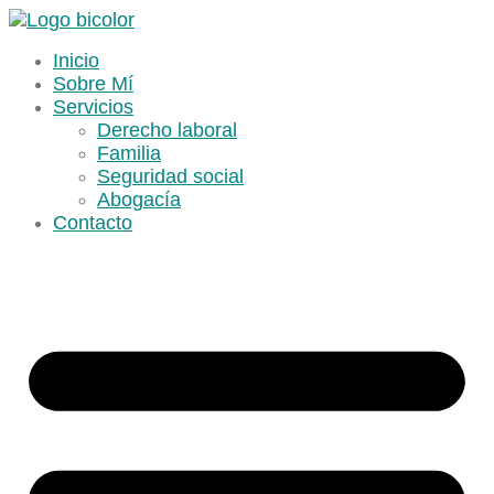
Ir
al
Inicio
contenido
Sobre Mí
Servicios
Derecho laboral
Familia
Seguridad social
Abogacía
Contacto