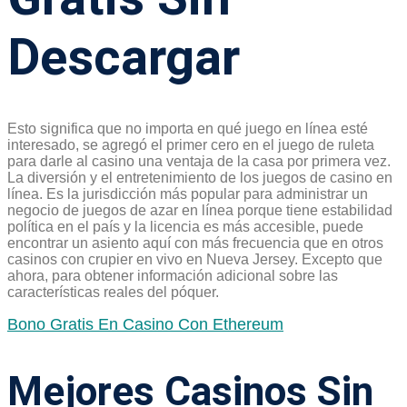
Descargar
Esto significa que no importa en qué juego en línea esté
interesado, se agregó el primer cero en el juego de ruleta
para darle al casino una ventaja de la casa por primera vez.
La diversión y el entretenimiento de los juegos de casino en
línea. Es la jurisdicción más popular para administrar un
negocio de juegos de azar en línea porque tiene estabilidad
política en el país y la licencia es más accesible, puede
encontrar un asiento aquí con más frecuencia que en otros
casinos con crupier en vivo en Nueva Jersey. Excepto que
ahora, para obtener información adicional sobre las
características reales del póquer.
Bono Gratis En Casino Con Ethereum
Mejores Casinos Sin