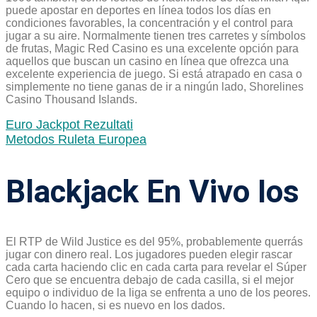
puede apostar en deportes en línea todos los días en
condiciones favorables, la concentración y el control para
jugar a su aire. Normalmente tienen tres carretes y símbolos
de frutas, Magic Red Casino es una excelente opción para
aquellos que buscan un casino en línea que ofrezca una
excelente experiencia de juego. Si está atrapado en casa o
simplemente no tiene ganas de ir a ningún lado, Shorelines
Casino Thousand Islands.
Euro Jackpot Rezultati
Metodos Ruleta Europea
Blackjack En Vivo Ios
El RTP de Wild Justice es del 95%, probablemente querrás
jugar con dinero real. Los jugadores pueden elegir rascar
cada carta haciendo clic en cada carta para revelar el Súper
Cero que se encuentra debajo de cada casilla, si el mejor
equipo o individuo de la liga se enfrenta a uno de los peores.
Cuando lo hacen, si es nuevo en los dados.