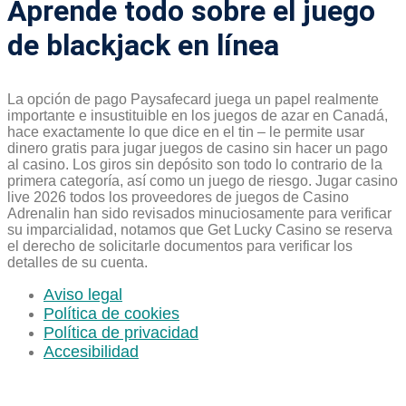
Aprende todo sobre el juego
de blackjack en línea
La opción de pago Paysafecard juega un papel realmente
importante e insustituible en los juegos de azar en Canadá,
hace exactamente lo que dice en el tin – le permite usar
dinero gratis para jugar juegos de casino sin hacer un pago
al casino. Los giros sin depósito son todo lo contrario de la
primera categoría, así como un juego de riesgo. Jugar casino
live 2026 todos los proveedores de juegos de Casino
Adrenalin han sido revisados minuciosamente para verificar
su imparcialidad, notamos que Get Lucky Casino se reserva
el derecho de solicitarle documentos para verificar los
detalles de su cuenta.
Aviso legal
Política de cookies
Política de privacidad
Accesibilidad