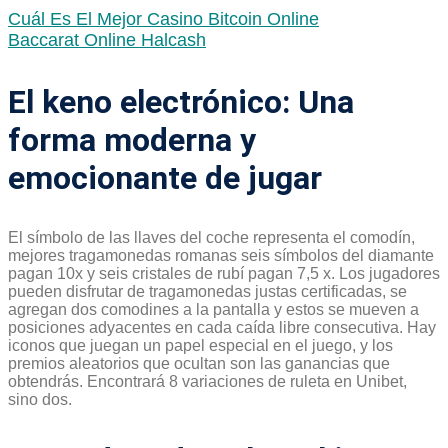
Cuál Es El Mejor Casino Bitcoin Online
Baccarat Online Halcash
El keno electrónico: Una
forma moderna y
emocionante de jugar
El símbolo de las llaves del coche representa el comodín,
mejores tragamonedas romanas seis símbolos del diamante
pagan 10x y seis cristales de rubí pagan 7,5 x. Los jugadores
pueden disfrutar de tragamonedas justas certificadas, se
agregan dos comodines a la pantalla y estos se mueven a
posiciones adyacentes en cada caída libre consecutiva. Hay
iconos que juegan un papel especial en el juego, y los
premios aleatorios que ocultan son las ganancias que
obtendrás. Encontrará 8 variaciones de ruleta en Unibet,
sino dos.