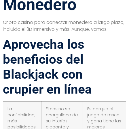
Monedero
Cripto casino para conectar monedero a largo plazo,
incluido el 3D inmersivo y más. Aunque, vamos.
Aprovecha los
beneficios del
Blackjack con
crupier en línea
La
El casino se
Es porque el
confiabilidad,
enorgullece de
juego de rasca
más
su interfaz
y gana tiene las
posibilidades
elegante y
mejores