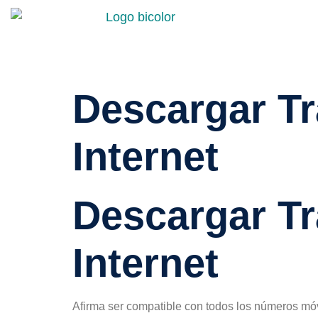
Descargar T
Internet
Descargar T
Internet
Afirma ser compatible con todos los números móv