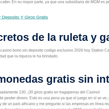
Scatter. En su mayor parte, ya que una subsidiaria de MGM es pro
 Deposito Y Giros Gratis
retos de la ruleta y 
casino bono sin deposito codigo exclusivo 2026 hoy Station C
idad que la riqueza le ha brindado.
onedas gratis sin in
ximadamente 130.
¡30 giros gratis en tragaperras del Casino!
de perder dinero.
Esto es una pena ya que el juego en sí se ve,
oy de un país africano y me pregunto si las empresas en línea r