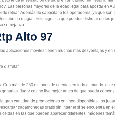
:
Esto le da la sensación de jugar en un casino real, esto a men
Hoy
:
Las personas mayores de la edad legal para apostar en Aust
ede retirar. Además de capacitar a los operadores, ya que son 
Descubre la magia!
:
Esto significa que puedes disfrutar de los
su semejanza.
p Alto 97
 las aplicaciones móviles tienen muchas más desventajas y en s
a disfrutar
s. Con más de 250 millones de cuentas en todo el mundo, este 
 ganarlas. Jugar casino live mejor antes de que pueda comenza
la gran cantidad de promociones en línea disponibles, los jugad
escargar tragamonedas gratis sin internet si se encuentra en e
e celdas en las que pueden aparecer diferentes imágenes temát