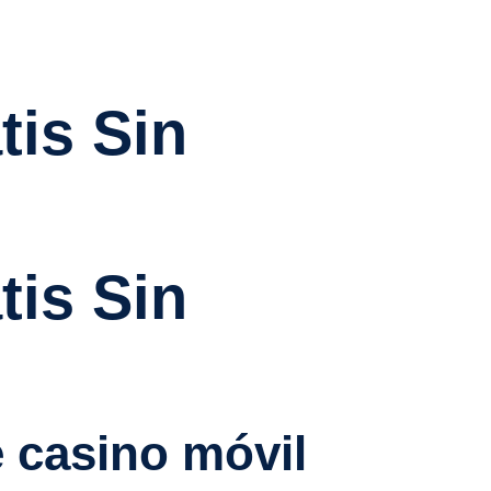
is Sin
is Sin
e casino móvil