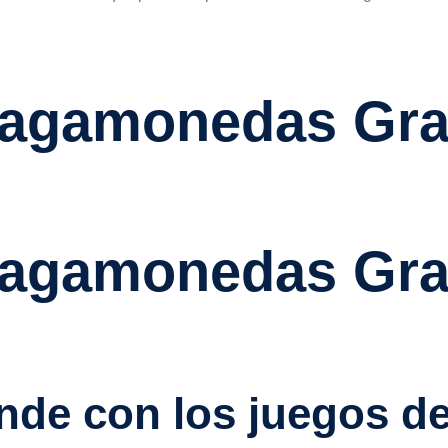
ragamonedas Grat
ragamonedas Grat
ende con los juegos d