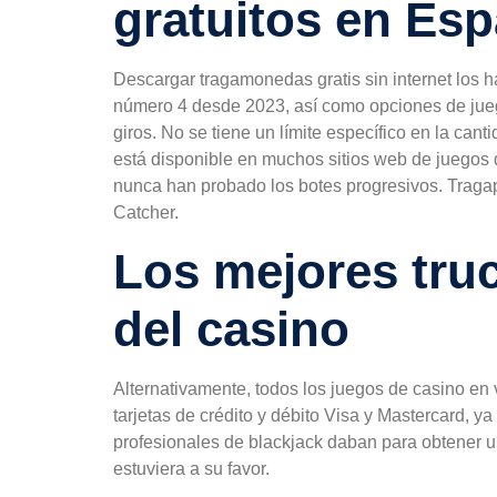
gratuitos en Es
Descargar tragamonedas gratis sin internet los 
número 4 desde 2023, así como opciones de jueg
giros. No se tiene un límite específico en la can
está disponible en muchos sitios web de juegos 
nunca han probado los botes progresivos. Tragap
Catcher.
Los mejores tru
del casino
Alternativamente, todos los juegos de casino en
tarjetas de crédito y débito Visa y Mastercard, y
profesionales de blackjack daban para obtener un
estuviera a su favor.