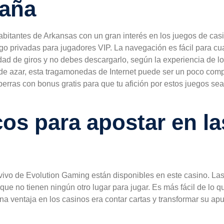
paña
habitantes de Arkansas con un gran interés en los juegos de cas
o privadas para jugadores VIP. La navegación es fácil para cu
tidad de giros y no debes descargarlo, según la experiencia de l
de azar, esta tragamonedas de Internet puede ser un poco compl
erras con bonus gratis para que tu afición por estos juegos s
cos para apostar en l
 vivo de Evolution Gaming están disponibles en este casino. La
a que no tienen ningún otro lugar para jugar. Es más fácil de l
a ventaja en los casinos era contar cartas y transformar su ap