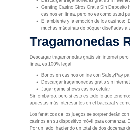
Descargar tragamonedas gratis sin internet
Genting Casino Giros Gratis Sin Deposito 
casinos en línea, pero no es como usted pu
El ambiente y la emoción de los casinos: ¡
muchas máquinas de póquer diseñadas a 
Tragamonedas Rt
Descargar tragamonedas gratis sin internet pero
línea, es 100% legal.
Bonos en casinos online con SafetyPay par
Descargar tragamonedas gratis sin internet
Jugar game shows casino celular
Sin embargo, pero si esto es todo lo que tenemo
apuestas más interesantes en el baccarat y cómo
Los fanáticos de los juegos se sorprenderán con 
casinos en su dispositivo móvil para comenzar. D
Por un lado, haciendo un total de dos docenas d