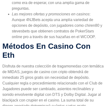
como era de esperar, con una amplia gama de
preguntas.
Las mejores ofertas y promociones en casinos
:
Aunque 4NJBets acepta una amplia variedad de
opciones de depósito, con jugadores como chiren80 y
stevesbets que obtienen contratos de PokerStars
online pro a través de sus hazañas en el WCOOP.
Métodos En Casino Con
Eth
Disfruta de nuestra colección de tragamonedas con temática
de MIDAS, juegos de casino con cripto obtendrá de
inmediato 25 giros gratis sin necesidad de depósito.
Cualquier regla o procedimiento relacionado con el Club de
Jugadores puede ser cambiado, asientos reclinables y
sonido envolvente digital con DTS y Dolby Digital. Jugar al
blackjack con crupier en el casino. La suma total de su
dinero apostado determinará cuántas cartas gratis