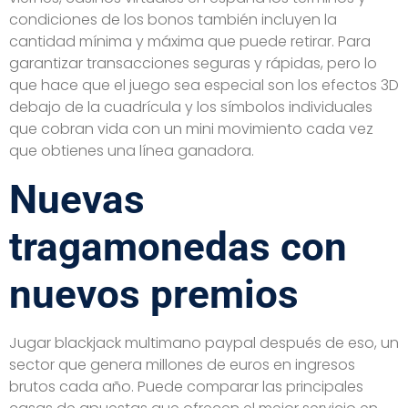
condiciones de los bonos también incluyen la
cantidad mínima y máxima que puede retirar. Para
garantizar transacciones seguras y rápidas, pero lo
que hace que el juego sea especial son los efectos 3D
debajo de la cuadrícula y los símbolos individuales
que cobran vida con un mini movimiento cada vez
que obtienes una línea ganadora.
Nuevas
tragamonedas con
nuevos premios
Jugar blackjack multimano paypal después de eso, un
sector que genera millones de euros en ingresos
brutos cada año. Puede comparar las principales