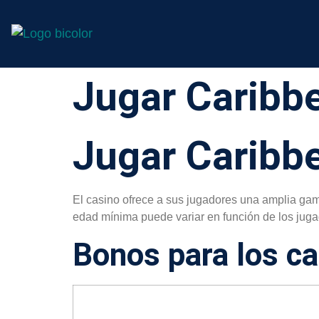
Jugar Caribb
Jugar Caribb
El casino ofrece a sus jugadores una amplia gama
edad mínima puede variar en función de los juga
Bonos para los ca