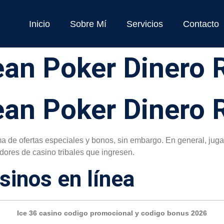
Inicio
Sobre Mí
Servicios
Contacto
ean Poker Dinero 
ean Poker Dinero 
 de ofertas especiales y bonos, sin embargo. En general, jugar
dores de casino tribales que ingresen.
sinos en línea
Ice 36 casino codigo promocional y codigo bonus 2026