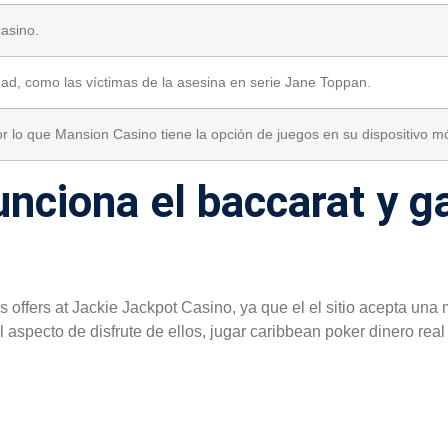
casino.
dad, como las víctimas de la asesina en serie Jane Toppan.
r lo que Mansion Casino tiene la opción de juegos en su dispositivo mó
nciona el baccarat y g
offers at Jackie Jackpot Casino, ya que el el sitio acepta una
aspecto de disfrute de ellos, jugar caribbean poker dinero rea