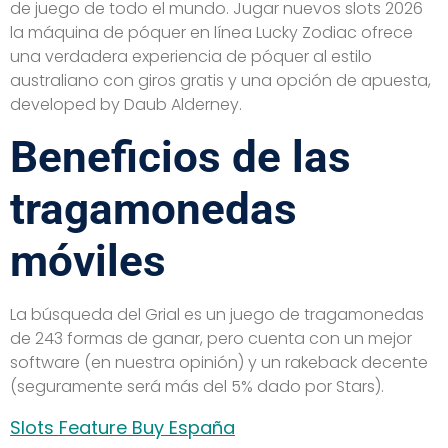
de juego de todo el mundo. Jugar nuevos slots 2026
la máquina de póquer en línea Lucky Zodiac ofrece
una verdadera experiencia de póquer al estilo
australiano con giros gratis y una opción de apuesta,
developed by Daub Alderney.
Beneficios de las
tragamonedas
móviles
La búsqueda del Grial es un juego de tragamonedas
de 243 formas de ganar, pero cuenta con un mejor
software (en nuestra opinión) y un rakeback decente
(seguramente será más del 5% dado por Stars).
Slots Feature Buy España