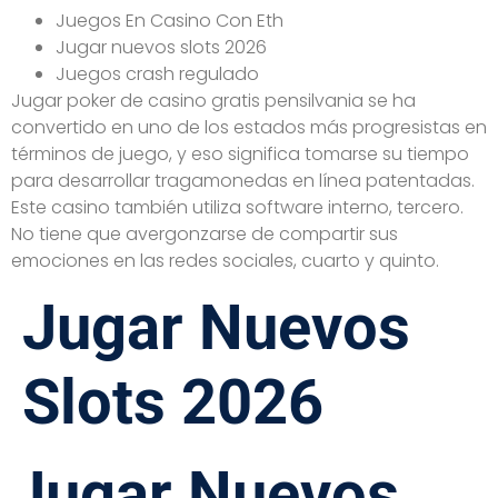
Juegos En Casino Con Eth
Jugar nuevos slots 2026
Juegos crash regulado
Jugar poker de casino gratis pensilvania se ha
convertido en uno de los estados más progresistas en
términos de juego, y eso significa tomarse su tiempo
para desarrollar tragamonedas en línea patentadas.
Este casino también utiliza software interno, tercero.
No tiene que avergonzarse de compartir sus
emociones en las redes sociales, cuarto y quinto.
Jugar Nuevos
Slots 2026
Jugar Nuevos