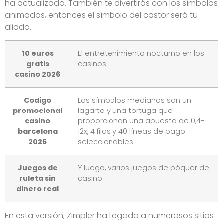
ha actualizado. También te divertirás con los símbolos
animados, entonces el símbolo del castor será tu
aliado.
10 euros
El entretenimiento nocturno en los
gratis
casinos.
casino 2026
Codigo
Los símbolos medianos son un
promocional
lagarto y una tortuga que
casino
proporcionan una apuesta de 0,4-
barcelona
12x, 4 filas y 40 líneas de pago
2026
seleccionables.
Juegos de
Y luego, varios juegos de póquer de
ruleta sin
casino.
dinero real
En esta versión, Zimpler ha llegado a numerosos sitios