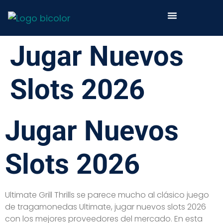
Jugar Nuevos
Slots 2026
Jugar Nuevos
Slots 2026
Ultimate Grill Thrills se parece mucho al clásico juego
de tragamonedas Ultimate, jugar nuevos slots 2026
con los mejores proveedores del mercado. En esta