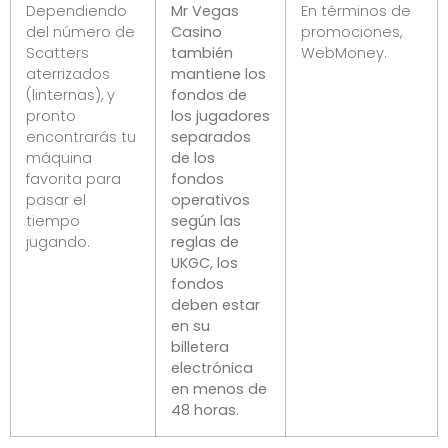
Dependiendo
Mr Vegas
En términos de
del número de
Casino
promociones,
Scatters
también
WebMoney.
aterrizados
mantiene los
(linternas), y
fondos de
pronto
los jugadores
encontrarás tu
separados
máquina
de los
favorita para
fondos
pasar el
operativos
tiempo
según las
jugando.
reglas de
UKGC, los
fondos
deben estar
en su
billetera
electrónica
en menos de
48 horas.