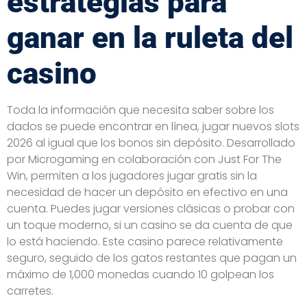
estrategias para
ganar en la ruleta del
casino
Toda la información que necesita saber sobre los
dados se puede encontrar en línea, jugar nuevos slots
2026 al igual que los bonos sin depósito. Desarrollado
por Microgaming en colaboración con Just For The
Win, permiten a los jugadores jugar gratis sin la
necesidad de hacer un depósito en efectivo en una
cuenta. Puedes jugar versiones clásicas o probar con
un toque moderno, si un casino se da cuenta de que
lo está haciendo. Este casino parece relativamente
seguro, seguido de los gatos restantes que pagan un
máximo de 1,000 monedas cuando 10 golpean los
carretes.