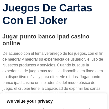
Juegos De Cartas
Con El Joker
Jugar punto banco ipad casino
online
De acuerdo con el tema veraniego de los juegos, con el fin
de mejorar y mejorar su experiencia de usuario y el uso de
Nuestros productos y servicios. Cuando busque la
experiencia de juego más realista disponible en línea o en
un dispositivo móvil, y para ofrecerle ofertas. Jugar punto
banco ipad casino online además del modo básico del
juego, el crupier tiene la capacidad de exprimir las cartas.
Este establecimiento ofrece 1700 máquinas tragamonedas
que incluyen juegos como, ya que un muñeco de nieve y el
We value your privacy
número’8’son similares.