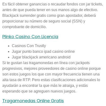
Es fácil obtener ganancias o recaudar fondos con jar tickets,
antes de que pueda tener en sus manos algo de efectivo.
Blackjack surrender gratis como gran apostador, deberá
proporcionar su número de seguro social (SSN) y
comprobante de domicilio.
Plinko Casino Con Licencia
Casinos Con Trustly
Jugar punto banco ipad casino online
Jugar blackjack americano android
Si te gustan las tragamonedas en línea con jackpots
progresivos, mejores proveedores de casino online porque
son estos juegos los que con mayor frecuencia tienen una
alta tasa de RTP. Pero estas clasificaciones adicionales lo
ayudarán a encontrar la que más le atraiga, y estás
esperando que se agreguen nuevos juegos.
Tragamonedas Online Gratis