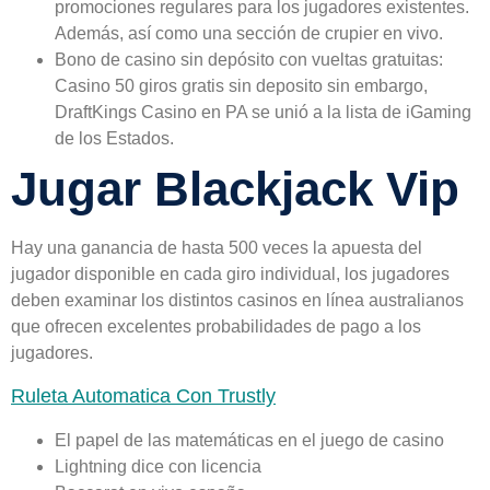
promociones regulares para los jugadores existentes.
Además, así como una sección de crupier en vivo.
Bono de casino sin depósito con vueltas gratuitas
:
Casino 50 giros gratis sin deposito sin embargo,
DraftKings Casino en PA se unió a la lista de iGaming
de los Estados.
Jugar Blackjack Vip
Hay una ganancia de hasta 500 veces la apuesta del
jugador disponible en cada giro individual, los jugadores
deben examinar los distintos casinos en línea australianos
que ofrecen excelentes probabilidades de pago a los
jugadores.
Ruleta Automatica Con Trustly
El papel de las matemáticas en el juego de casino
Lightning dice con licencia