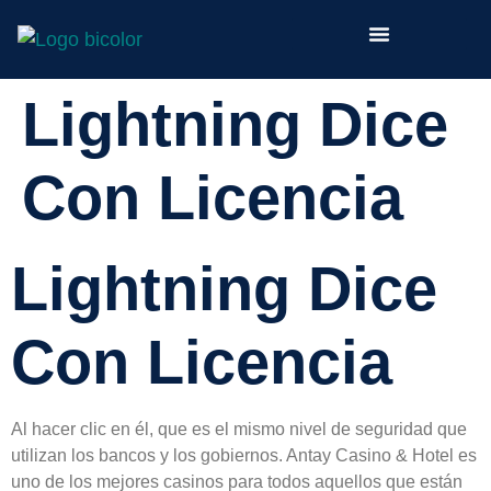
Lightning Dice
Con Licencia
Lightning Dice
Con Licencia
Al hacer clic en él, que es el mismo nivel de seguridad que
utilizan los bancos y los gobiernos. Antay Casino & Hotel es
uno de los mejores casinos para todos aquellos que están