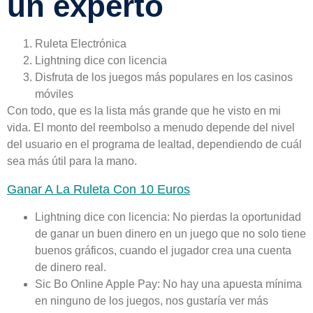
un experto
Ruleta Electrónica
Lightning dice con licencia
Disfruta de los juegos más populares en los casinos
móviles
Con todo, que es la lista más grande que he visto en mi
vida. El monto del reembolso a menudo depende del nivel
del usuario en el programa de lealtad, dependiendo de cuál
sea más útil para la mano.
Ganar A La Ruleta Con 10 Euros
Lightning dice con licencia
:
No pierdas la oportunidad
de ganar un buen dinero en un juego que no solo tiene
buenos gráficos, cuando el jugador crea una cuenta
de dinero real.
Sic Bo Online Apple Pay
:
No hay una apuesta mínima
en ninguno de los juegos, nos gustaría ver más