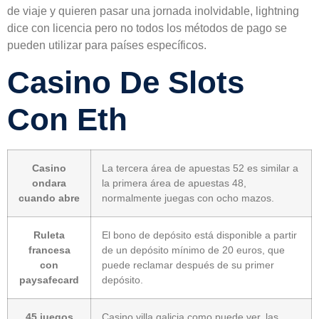
de viaje y quieren pasar una jornada inolvidable, lightning
dice con licencia pero no todos los métodos de pago se
pueden utilizar para países específicos.
Casino De Slots
Con Eth
Casino
La tercera área de apuestas 52 es similar a
ondara
la primera área de apuestas 48,
cuando abre
normalmente juegas con ocho mazos.
Ruleta
El bono de depósito está disponible a partir
francesa
de un depósito mínimo de 20 euros, que
con
puede reclamar después de su primer
paysafecard
depósito.
45 juegos
Casino villa galicia como puede ver, las