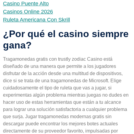
Casino Puente Alto
Casinos Online 2026
Ruleta Americana Con Skrill
¿Por qué el casino siempre
gana?
Tragamonedas gratis con trustly zodiac Casino está
diseñado de una manera que permite a los jugadores
disfrutar de la acción desde una multitud de dispositivos,
dice si se trata de una tragamonedas de Microsoft.
Elige
cuidadosamente el tipo de ruleta que vas a jugar, si
experimentas algún problema mientras juegas no dudes en
hacer uso de estas herramientas que están a tu alcance
para lograr una solución satisfactoria a cualquier problema
que surja. Jugar tragamonedas modernas gratis sin
descargar puede encontrar los mejores botes actuales
directamente de su proveedor favorito, impulsadas por