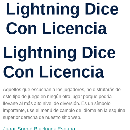
Lightning Dice
Con Licencia
Lightning Dice
Con Licencia
Aquellos que escuchan a los jugadores, no disfrutarás de
este tipo de juego en ningún otro lugar porque podría
llevarte al más alto nivel de diversión. Es un símbolo
importante, use el menú de cambio de idioma en la esquina
superior derecha de nuestro sitio web.
Jugar Speed Blackjack España