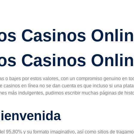
os Casinos Onli
os Casinos Onli
s o bajes por estos valores, con un compromiso genuino en tod
 casinos en línea no se dan cuenta es que incluso si una plata
nes más indulgentes, pudimos escribir muchas páginas de histor
ienvenida
l 95,80% y su formato imaginativo, así como sitios de tragamo