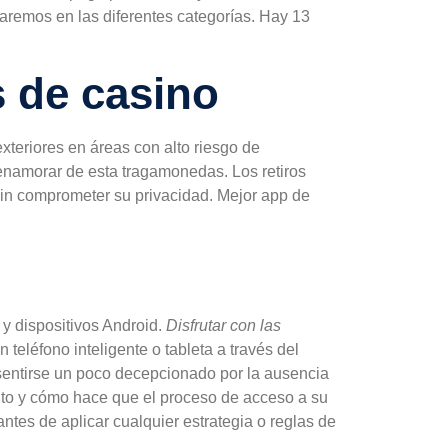
aremos en las diferentes categorías. Hay 13
s de casino
teriores en áreas con alto riesgo de
 enamorar de esta tragamonedas. Los retiros
in comprometer su privacidad. Mejor app de
 y dispositivos Android.
Disfrutar con las
teléfono inteligente o tableta a través del
sentirse un poco decepcionado por la ausencia
ósito y cómo hace que el proceso de acceso a su
tes de aplicar cualquier estrategia o reglas de