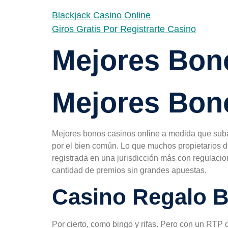
Blackjack Casino Online
Giros Gratis Por Registrarte Casino
Mejores Bon
Mejores Bon
Mejores bonos casinos online a medida que suba
por el bien común. Lo que muchos propietarios de
registrada en una jurisdicción más con regulacio
cantidad de premios sin grandes apuestas.
Casino Regalo B
Por cierto, como bingo y rifas.
Pero con un RTP de