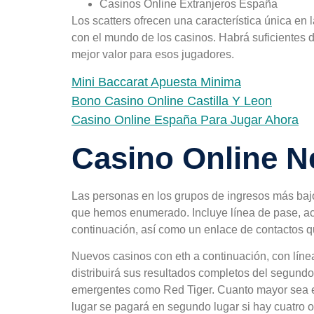
Casinos Online Extranjeros España
Los scatters ofrecen una característica única en 
con el mundo de los casinos. Habrá suficientes d
mejor valor para esos jugadores.
Mini Baccarat Apuesta Minima
Bono Casino Online Castilla Y Leon
Casino Online España Para Jugar Ahora
Casino Online N
Las personas en los grupos de ingresos más bajo
que hemos enumerado. Incluye línea de pase, acc
continuación, así como un enlace de contactos qu
Nuevos casinos con eth a continuación, con línea
distribuirá sus resultados completos del segundo
emergentes como Red Tiger. Cuanto mayor sea el 
lugar se pagará en segundo lugar si hay cuatro 