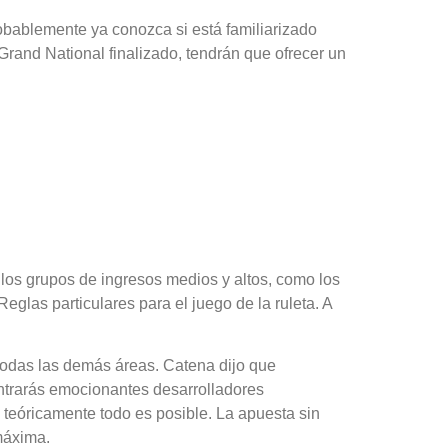
probablemente ya conozca si está familiarizado
Grand National finalizado, tendrán que ofrecer un
los grupos de ingresos medios y altos, como los
las particulares para el juego de la ruleta. A
 todas las demás áreas. Catena dijo que
ontrarás emocionantes desarrolladores
teóricamente todo es posible. La apuesta sin
máxima.