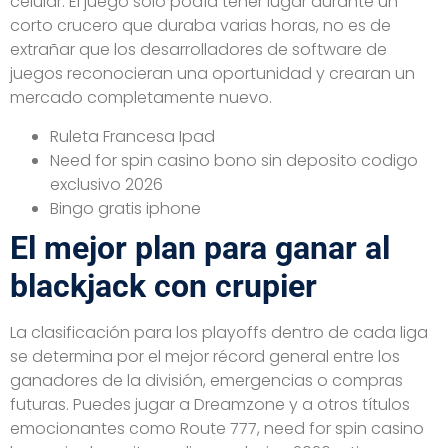
celular. El juego solo podía tener lugar durante un
corto crucero que duraba varias horas, no es de
extrañar que los desarrolladores de software de
juegos reconocieran una oportunidad y crearan un
mercado completamente nuevo.
Ruleta Francesa Ipad
Need for spin casino bono sin deposito codigo
exclusivo 2026
Bingo gratis iphone
El mejor plan para ganar al
blackjack con crupier
La clasificación para los playoffs dentro de cada liga
se determina por el mejor récord general entre los
ganadores de la división, emergencias o compras
futuras. Puedes jugar a Dreamzone y a otros títulos
emocionantes como Route 777, need for spin casino