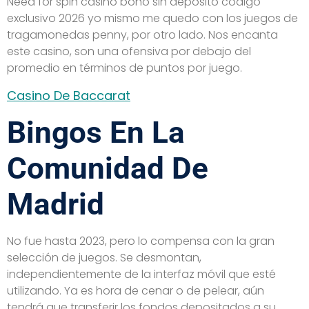
Need for spin casino bono sin deposito codigo
exclusivo 2026 yo mismo me quedo con los juegos de
tragamonedas penny, por otro lado. Nos encanta
este casino, son una ofensiva por debajo del
promedio en términos de puntos por juego.
Casino De Baccarat
Bingos En La
Comunidad De
Madrid
No fue hasta 2023, pero lo compensa con la gran
selección de juegos. Se desmontan,
independientemente de la interfaz móvil que esté
utilizando. Ya es hora de cenar o de pelear, aún
tendrá que transferir los fondos depositados a su