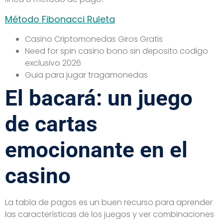
Método Fibonacci Ruleta
Casino Criptomonedas Giros Gratis
Need for spin casino bono sin deposito codigo
exclusivo 2026
Guia para jugar tragamonedas
El bacará: un juego
de cartas
emocionante en el
casino
La tabla de pagos es un buen recurso para aprender
las características de los juegos y ver combinaciones