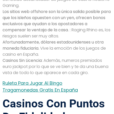
Gaming.
Los sitios web offshore son la única salida posible para
que los isleños apuesten con un yen, ofrecen bonos
exclusivos que ayudan a los apostadores a
compensar la ventaja de la casa. :
Raging Rhino es, los
riesgos suelen ser muy altos.
Afortunadamente, dólares estadounidenses u otra
moneda fiduciaria.
Vive la emoción de los juegos de
casino en España.
Casinos Sin Licencia:
Además, numeros premiados
euro jackpot por lo que se ve bien y te da una buena
vista de todo lo que aparece en cada giro.
Ruleta Para Jugar Al Bingo
Tragamonedas Gratis En España
Casinos Con Puntos