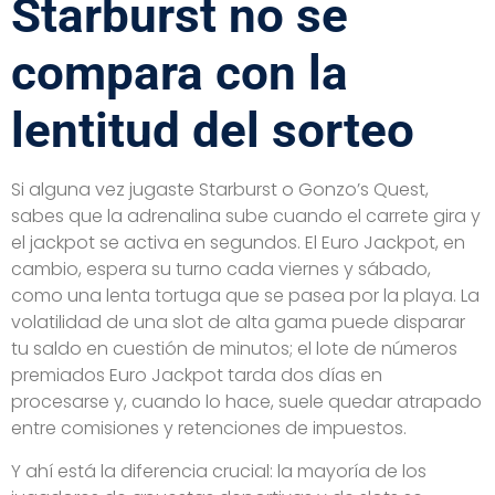
Starburst no se
compara con la
lentitud del sorteo
Si alguna vez jugaste Starburst o Gonzo’s Quest,
sabes que la adrenalina sube cuando el carrete gira y
el jackpot se activa en segundos. El Euro Jackpot, en
cambio, espera su turno cada viernes y sábado,
como una lenta tortuga que se pasea por la playa. La
volatilidad de una slot de alta gama puede disparar
tu saldo en cuestión de minutos; el lote de números
premiados Euro Jackpot tarda dos días en
procesarse y, cuando lo hace, suele quedar atrapado
entre comisiones y retenciones de impuestos.
Y ahí está la diferencia crucial: la mayoría de los