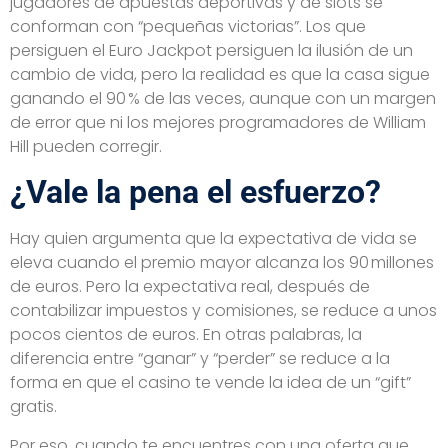
jugadores de apuestas deportivas y de slots se
conforman con “pequeñas victorias”. Los que
persiguen el Euro Jackpot persiguen la ilusión de un
cambio de vida, pero la realidad es que la casa sigue
ganando el 90 % de las veces, aunque con un margen
de error que ni los mejores programadores de William
Hill pueden corregir.
¿Vale la pena el esfuerzo?
Hay quien argumenta que la expectativa de vida se
eleva cuando el premio mayor alcanza los 90 millones
de euros. Pero la expectativa real, después de
contabilizar impuestos y comisiones, se reduce a unos
pocos cientos de euros. En otras palabras, la
diferencia entre “ganar” y “perder” se reduce a la
forma en que el casino te vende la idea de un “gift”
gratis.
Por eso, cuando te encuentres con una oferta que