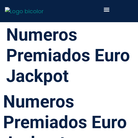
Numeros
Premiados Euro
Jackpot
Numeros
Premiados Euro