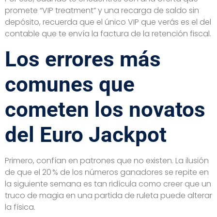
promete “VIP treatment” y una recarga de saldo sin
depósito, recuerda que el único VIP que verás es el del
contable que te envía la factura de la retención fiscal.
Los errores más
comunes que
cometen los novatos
del Euro Jackpot
Primero, confían en patrones que no existen. La ilusión
de que el 20 % de los números ganadores se repite en
la siguiente semana es tan ridícula como creer que un
truco de magia en una partida de ruleta puede alterar
la física.