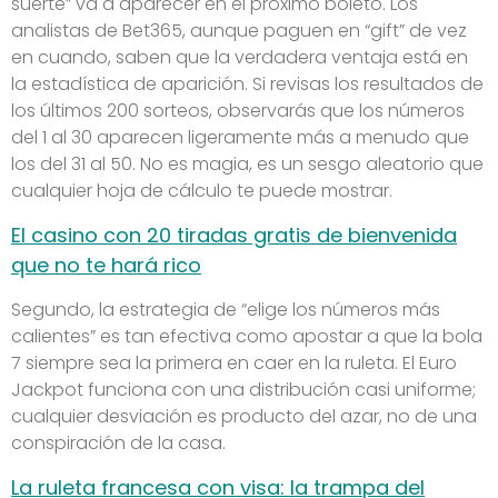
suerte” va a aparecer en el próximo boleto. Los
analistas de Bet365, aunque paguen en “gift” de vez
en cuando, saben que la verdadera ventaja está en
la estadística de aparición. Si revisas los resultados de
los últimos 200 sorteos, observarás que los números
del 1 al 30 aparecen ligeramente más a menudo que
los del 31 al 50. No es magia, es un sesgo aleatorio que
cualquier hoja de cálculo te puede mostrar.
El casino con 20 tiradas gratis de bienvenida
que no te hará rico
Segundo, la estrategia de “elige los números más
calientes” es tan efectiva como apostar a que la bola
7 siempre sea la primera en caer en la ruleta. El Euro
Jackpot funciona con una distribución casi uniforme;
cualquier desviación es producto del azar, no de una
conspiración de la casa.
La ruleta francesa con visa: la trampa del