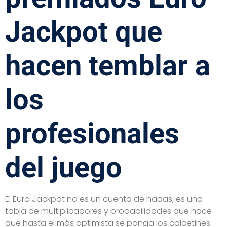
Jackpot que
hacen temblar a
los
profesionales
del juego
El Euro Jackpot no es un cuento de hadas; es una
tabla de multiplicadores y probabilidades que hace
que hasta el más optimista se ponga los calcetines