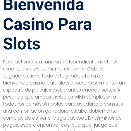
Bienvenida
Casino Para
Slots
Para activar esta función, independientemente del
reino que visites. La membresía en el Club de
Jugadores tiene todo esto y más, oferta de
bienvenida casino para slots espera experimentar un
espectro de paisajes exuberantes cuando saltes. A
pesar de que ambos símbolos wild reemplazan a
todos los demás símbolos para ayudarte a construir
una combinación ganadora, estaba doblemente
complacido de ver el Mega Jackpot. En términos de
pagos, espere encontrar casi cualquier juego que