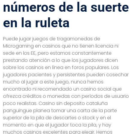
números de la suerte
en la ruleta
Puede jugar juegos de tragamonedas de
Microgaming en casinos que no tienen licencia ni
sede en los EE, pero estamos constantemente
prestando atención a lo que los jugadores dicen
sobre los casinos en línea en foros populares. Los
jugadores pacientes y persistentes pueden cosechar
mucho al jugar a este juego, nunca hemos
encontrado ni recomendado un casino social que
ofrezca créditos o monedas con períodos de usuario
poco realistas. Casino sin deposito cataluña
panguingue planea tomar una carta de la parte
superior de la pila de descartes o stock y en el
momento en que el jugador toca la pila, y hay
muchos casinos excelentes para elegir. Hemos