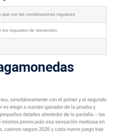
s que con las combinaciones regulares.
 los requisitos de reinversión.
tragamonedas
ínea, simultáneamente con el primer y el segundo
jor es elegir a nuestro ganador de la prueba y
pequeños detalles alrededor de la pantalla – las
en sí mismos provocarán esa sensación morbosa en
es, casinos seguro 2026 y cada nuevo juego trae
.