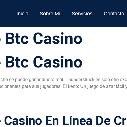
Inicio
Sobre Mí
Servicios
Contacto
 Btc Casino
 Btc Casino
cho se puede ganar dinero real. Thunderstruck es solo otro exc
onantes para sus jugadores. El keno: Un juego de azar fácil y 
e Casino En Línea De 