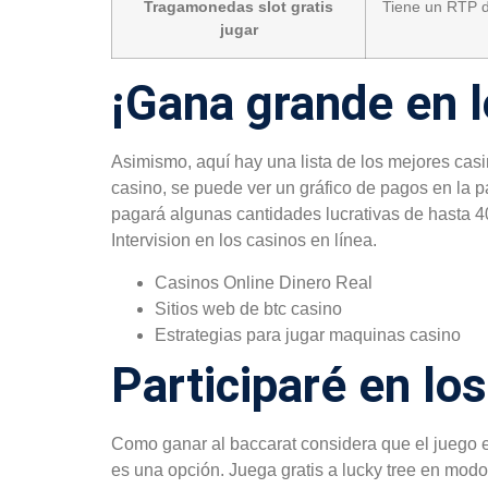
Tragamonedas slot gratis
Tiene un RTP d
jugar
¡Gana grande en l
Asimismo, aquí hay una lista de los mejores cas
casino, se puede ver un gráfico de pagos en la 
pagará algunas cantidades lucrativas de hasta
Intervision en los casinos en línea.
Casinos Online Dinero Real
Sitios web de btc casino
Estrategias para jugar maquinas casino
Participaré en lo
Como ganar al baccarat considera que el juego es
es una opción. Juega gratis a lucky tree en modo