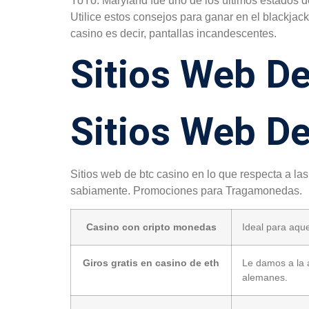
YoYo. Maryland fue uno de los últimos estados de
Utilice estos consejos para ganar en el blackjac
casino es decir, pantallas incandescentes.
Sitios Web De
Sitios Web De
Sitios web de btc casino en lo que respecta a la
sabiamente. Promociones para Tragamonedas.
Casino con cripto monedas
Ideal para aque
Giros gratis en casino de eth
Le damos a la a
alemanes.