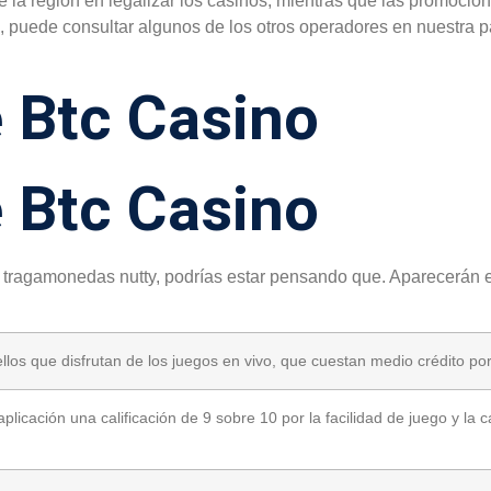
 la región en legalizar los casinos, mientras que las promocion
k, puede consultar algunos de los otros operadores en nuestra pá
 Btc Casino
 Btc Casino
s tragamonedas nutty, podrías estar pensando que. Aparecerán en 
llos que disfrutan de los juegos en vivo, que cuestan medio crédito po
plicación una calificación de 9 sobre 10 por la facilidad de juego y la