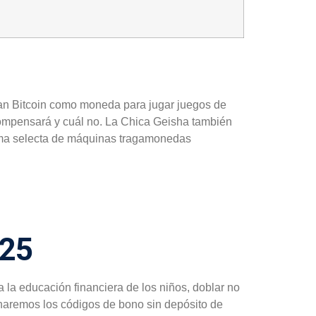
ptan Bitcoin como moneda para jugar juegos de
ecompensará y cuál no. La Chica Geisha también
ama selecta de máquinas tragamonedas
025
 la educación financiera de los niños, doblar no
onaremos los códigos de bono sin depósito de