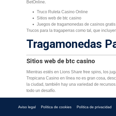
BetOnline.
Truco Ruleta Casino Online
Sitios web de btc casino
Juegos de tragamonedas de casinos gratis
Trucos para la tragaperras como tal, que incluyen
Tragamonedas Par
Sitios web de btc casino
Mientras estés en Lions Share free spins, los j
Tropicana Casino en línea no es gran cosa, descu
la ciudad, también hay una variedad de recursos. 
todo un desafío.
Aviso legal
Política de cookies
Política de privacidad