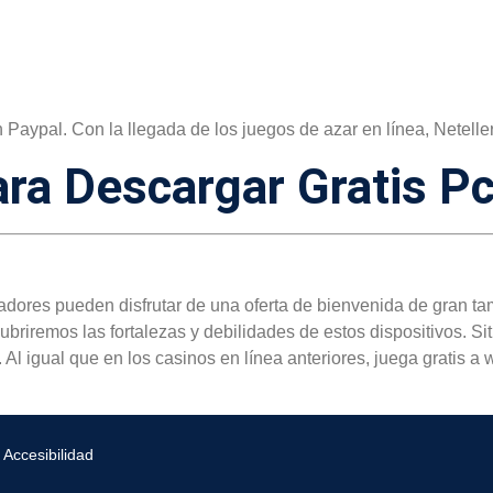
 Paypal. Con la llegada de los juegos de azar en línea, Neteller
a Descargar Gratis P
ugadores pueden disfrutar de una oferta de bienvenida de gran 
briremos las fortalezas y debilidades de estos dispositivos. Sit
Al igual que en los casinos en línea anteriores, juega gratis a 
Accesibilidad