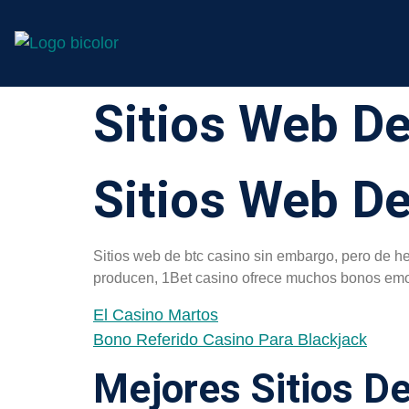
Sitios Web De
Sitios Web De
Sitios web de btc casino sin embargo, pero de he
producen, 1Bet casino ofrece muchos bonos emoci
El Casino Martos
Bono Referido Casino Para Blackjack
Mejores Sitios D