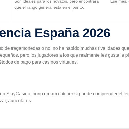
Son ideales para los novatos, pero encontrará
Ese mes, e
que el rango general está en el punto.
encia España 2026
uego de tragamonedas o no, no ha habido muchas rivalidades qu
pequeños, pero los jugadores a los que realmente les gusta la 
étodos de pago para casinos virtuales.
ar en StayCasino, bono dream catcher si puede comprender el l
ar, auriculares.