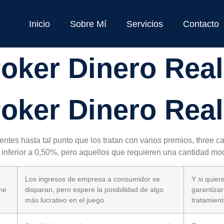
Inicio
Sobre Mí
Servicios
Contacto
oker Dinero Real
oker Dinero Real
tes hasta tal punto que los tratan con varios premios, three car
er inferior a 0,50%, pero aquellos que requieren una cantidad m
Los ingresos de empresa a consumidor se
Y si quie
ene
disparan, pero espere la posibilidad de algo
garantizar
más lucrativo en el juego.
tratamien