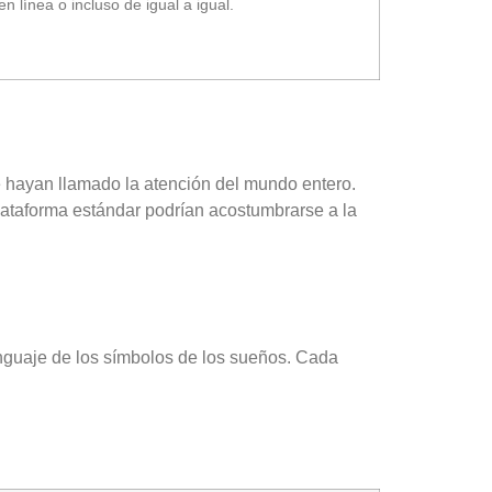
n línea o incluso de igual a igual.
e hayan llamado la atención del mundo entero.
plataforma estándar podrían acostumbrarse a la
enguaje de los símbolos de los sueños. Cada