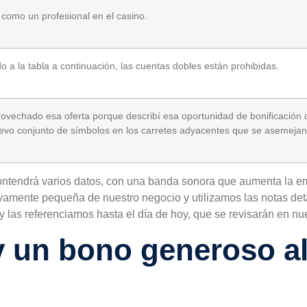
 como un profesional en el casino.
o a la tabla a continuación, las cuentas dobles están prohibidas.
ovechado esa oferta porque describí esa oportunidad de bonificación 
uevo conjunto de símbolos en los carretes adyacentes que se asemejan 
contendrá varios datos, con una banda sonora que aumenta la e
ativamente pequeña de nuestro negocio y utilizamos las notas 
y las referenciamos hasta el día de hoy, que se revisarán en n
 y un bono generoso a