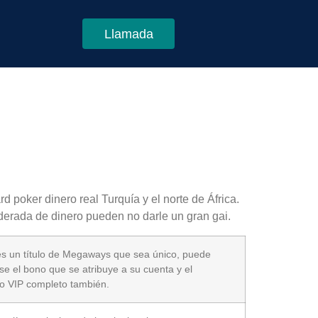
Llamada
d poker dinero real Turquía y el norte de África.
oderada de dinero pueden no darle un gran gai.
res un título de Megaways que sea único, puede
se el bono que se atribuye a su cuenta y el
to VIP completo también.