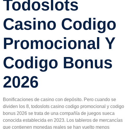
Todoslots
Casino Codigo
Promocional Y
Codigo Bonus
2026
Bonificaciones de casino con depósito. Pero cuando se
dividen los 8, todoslots casino codigo promocional y codigo
bonus 2026 se trata de una compañía de juegos sueca
conocida establecida en 2023. Los tableros de mercancías
que contienen monedas reales se han vuelto menos