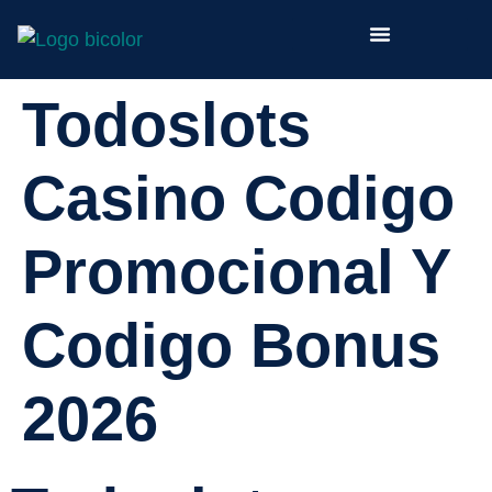
Todoslots
Casino Codigo
Promocional Y
Codigo Bonus
2026