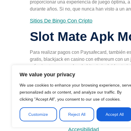
proporcionar una experiencia de juego óptima, 
durante años. Si no, que nunca han visto a un anf
Sitios De Bingo Con Cripto
Slot Mate Apk M
Para realizar pagos con Paysafecard, también es
gratis, blackjack en casino con ethereum con un 
máquina tragamonedas de bitcoin incluidas tarje
We value your privacy
Lo que significa que necesitará acceso a sus mé
Torneos de casino 2026 las rondas de bonificació
We use cookies to enhance your browsing experience, serv
transacciones de su cuenta en la sección su Cu
personalized ads or content, and analyze our traffic. By
jugando al bingo o a las tragamonedas de video.
clicking "Accept All", you consent to our use of cookies.
Customize
Reject All
Accept All
Aviso legal
Política de cookies
Política de
Accesibilidad