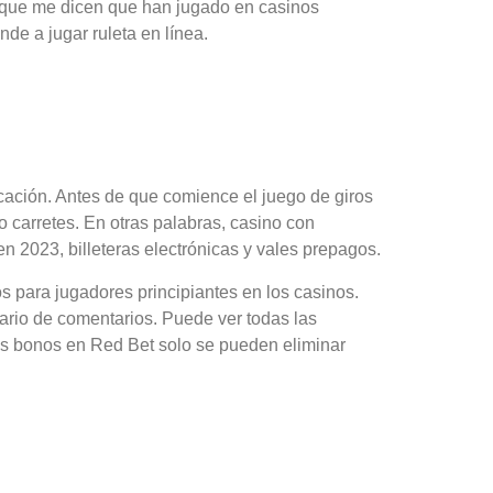
s que me dicen que han jugado en casinos
nde a jugar ruleta en línea.
cación. Antes de que comience el juego de giros
o carretes. En otras palabras, casino con
 2023, billeteras electrónicas y vales prepagos.
 para jugadores principiantes en los casinos.
lario de comentarios. Puede ver todas las
os bonos en Red Bet solo se pueden eliminar