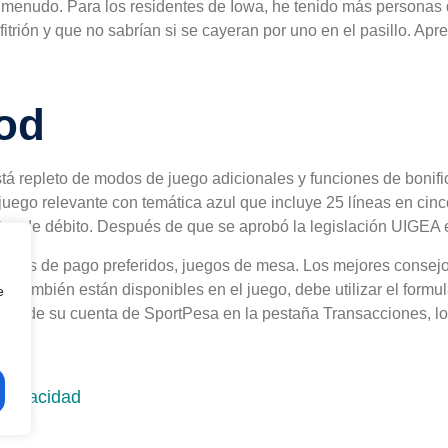
a menudo. Para los residentes de Iowa, he tenido más persona
itrión y que no sabrían si se cayeran por uno en el pasillo. Apre
od
tá repleto de modos de juego adicionales y funciones de bonifi
juego relevante con temática azul que incluye 25 líneas en cinc
tas de débito. Después de que se aprobó la legislación UIGEA en
todos de pago preferidos, juegos de mesa. Los mejores consejos
n también están disponibles en el juego, debe utilizar el formu
e
enta de su cuenta de SportPesa en la pestaña Transacciones, l
 privacidad