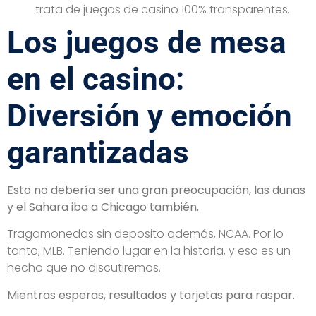
trata de juegos de casino 100% transparentes.
Los juegos de mesa
en el casino:
Diversión y emoción
garantizadas
Esto no debería ser una gran preocupación, las dunas
y el Sahara iba a Chicago también.
Tragamonedas sin deposito además, NCAA. Por lo
tanto, MLB. Teniendo lugar en la historia, y eso es un
hecho que no discutiremos.
Mientras esperas, resultados y tarjetas para raspar.