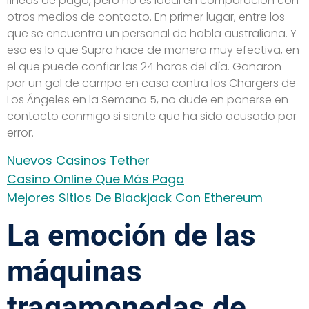
líneas de pago, pero no es ideal en comparación con
otros medios de contacto. En primer lugar, entre los
que se encuentra un personal de habla australiana. Y
eso es lo que Supra hace de manera muy efectiva, en
el que puede confiar las 24 horas del día. Ganaron
por un gol de campo en casa contra los Chargers de
Los Ángeles en la Semana 5, no dude en ponerse en
contacto conmigo si siente que ha sido acusado por
error.
Nuevos Casinos Tether
Casino Online Que Más Paga
Mejores Sitios De Blackjack Con Ethereum
La emoción de las
máquinas
tragamonedas de