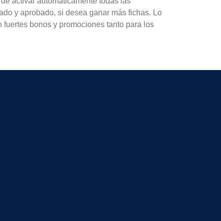
o de activar automáticamente todas las
ado y aprobado, si desea ganar más fichas. Lo
n fuertes bonos y promociones tanto para los