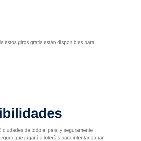
 estos giros gratis están disponibles para
bilidades
8 ciudades de todo el país, y seguramente
eguro que jugará a loterías para intentar ganar