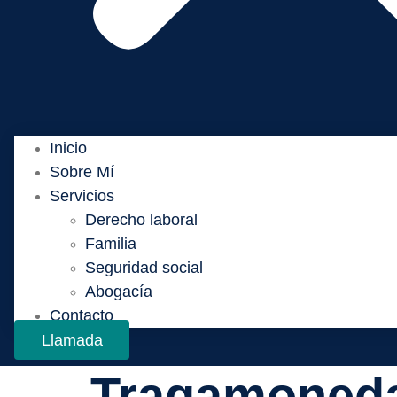
Inicio
Sobre Mí
Servicios
Derecho laboral
Familia
Seguridad social
Abogacía
Contacto
Llamada
Tragamoneda