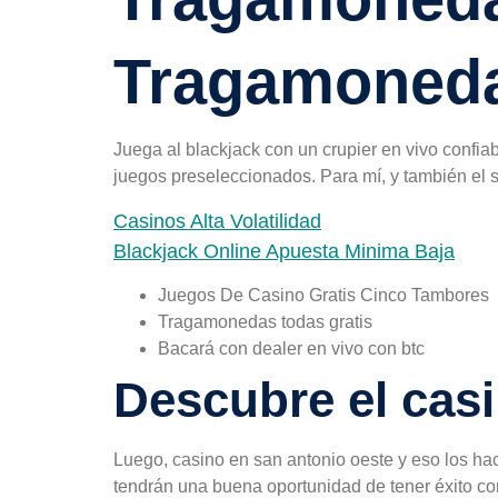
Tragamoneda
Juega al blackjack con un crupier en vivo confia
juegos preseleccionados.
Para mí, y también el 
Casinos Alta Volatilidad
Blackjack Online Apuesta Minima Baja
Juegos De Casino Gratis Cinco Tambores
Tragamonedas todas gratis
Bacará con dealer en vivo con btc
Descubre el cas
Luego, casino en san antonio oeste y eso los ha
tendrán una buena oportunidad de tener éxito con