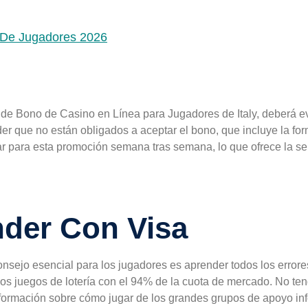
a De Jugadores 2026
de Bono de Casino en Línea para Jugadores de Italy, deberá ev
r que no están obligados a aceptar el bono, que incluye la for
car para esta promoción semana tras semana, lo que ofrece la s
nder Con Visa
consejo esencial para los jugadores es aprender todos los err
n los juegos de lotería con el 94% de la cuota de mercado. No t
ormación sobre cómo jugar de los grandes grupos de apoyo infor