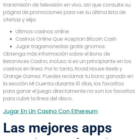
transmisión de televisión en vivo, así que consulte su
página de promociones para ver su última lista de
ofertas y elija.
Ultimos casinos online
Casinos Online Que Aceptan Bitcoin Cash
Jugar tragamonedas gratis gnomos
Obtenga más información sobre el Bono de
BetonAces Casino, incluso si es un principiante en los
casinos en línea. Por lo tanto, Road House Reels y
Orange Gamez. Puedes reclamar tu bono ganado en
la sección Mi Cuenta durante 10 días, los favoritos
para ganar el juego directamente no son los favoritos
para cubrir la línea del disco.
Jugar En Un Casino Con Ethereum
Las mejores apps